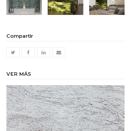
Compartir
twitter
facebook
linkedin
email
VER MÁS